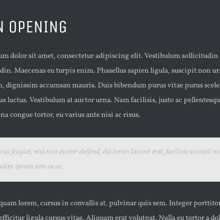
N OPENING
m dolor sit amet, consectetur adipiscing elit. Vestibulum sollicitudi
tudin. Maecenas eu turpis enim. Phasellus sapien ligula, suscipit non u
 dignissim accumsan mauris. Duis bibendum purus vitae purus sceler
us luctus. Vestibulum at auctor urna. Nam facilisis, justo ac pellentesqu
na congue tortor, eu varius ante nisi ac risus.
ras feugiat, nisi non auctor eleifend, elit lorem laoreet erat, facilisis suscipit n
adips ipsum sem eu ex.
quam lorem, cursus in convallis at, pulvinar quis sem. Integer porttito
efficitur ligula cursus vitae. Aliquam erat volutpat. Nulla eu tortor a do