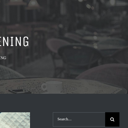
ENING
ING
Search
for: