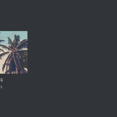
NG
SYDNEY OPENING
15
January 4th, 2015