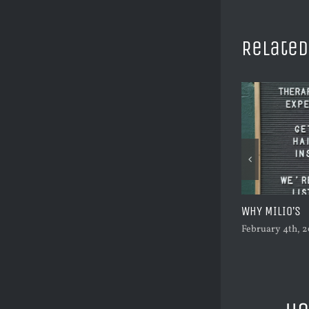
Related
NING
LOVE YOUR HAIR
WHY MILIO’S
2015
February 4th, 2015
February 4th, 2