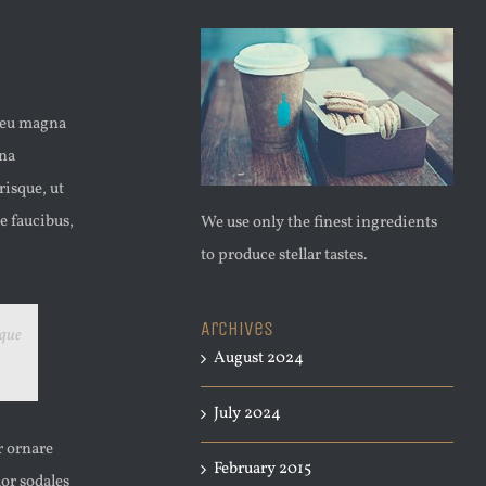
n eu magna
rna
isque, ut
e faucibus,
We use only the finest ingredients
to produce stellar tastes.
Archives
eque
August 2024
July 2024
r ornare
February 2015
lor sodales