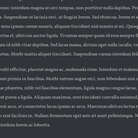
Donec interdum magna ut orci tempus, non porttitor nulla dapibus. Pr
x. Suspendisse ut lacinia orci, ut feugiat lorem. Sed rhoncus, lorem et 
urna ipsum cursus mauris, aliquam tincidunt nisl mauris at mi. Quisqu
lectus et, ultricies auctor ligula. Vivamus semper quam id eros semper f
um id nibh vitae dapibus. Sed lacus massa, dictum eget nulla iaculis, v
etus. Morbi mattis aliquet tincidunt. Suspendisse cursus interdum felis
 velit efficitur, placerat magna ac, malesuada risus. Interdum et males
sum primis in faucibus. Morbi rutrum augue orci, non bibendum nisi ul
ue pharetra, nibh vel faucibus elementum, ligula magna congue lacus, 
st purus a ligula. Aliquam maximus, eros tincidunt convallis euismo
erat arcu, et consectetur lacus ipsum ac arcu. Maecenas ultrices lectus r
in erat facilisis in. Nullam fermentum eget sem sit amet pellentesque. 
terdum lorem ac lobortis.