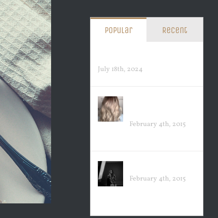
Popular
Recent
Hello world!
July 18th, 2024
COLOR ME
CURIOUS
February 4th, 2015
LOVE YOUR HAIR
February 4th, 2015