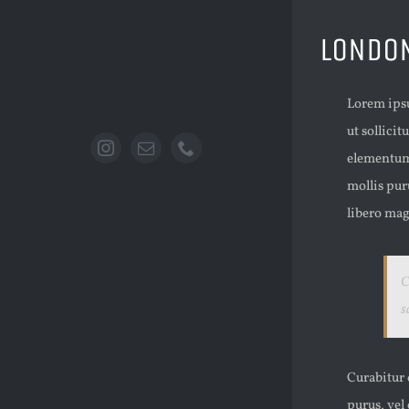
LONDO
Lorem ipsu
ut sollici
elementum,
mollis pur
libero mag
C
s
Curabitur 
purus, vel 