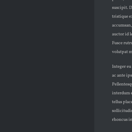
suscipit. 
tristique e
accumsan, 
auctor id 
Fusce rutr
volutpat m
Integer eu
ac ante ip
Pellentesq
interdum e
tellus plac
sollicitud
rhoncus in